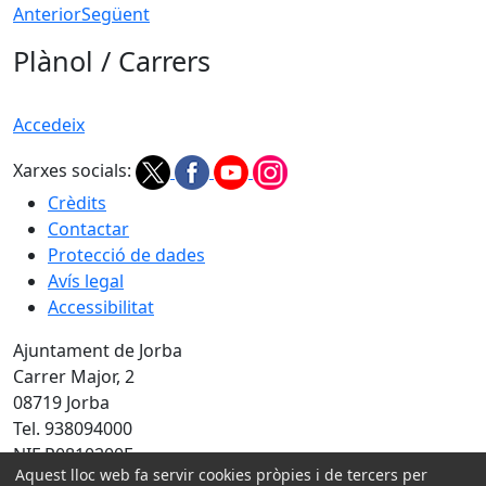
Anterior
Següent
Plànol / Carrers
Accedeix
Xarxes socials:
Crèdits
Contactar
Protecció de dades
Avís legal
Accessibilitat
Ajuntament de Jorba
Carrer Major, 2
08719 Jorba
Tel. 938094000
NIF P0810200F
Aquest lloc web fa servir cookies pròpies i de tercers per