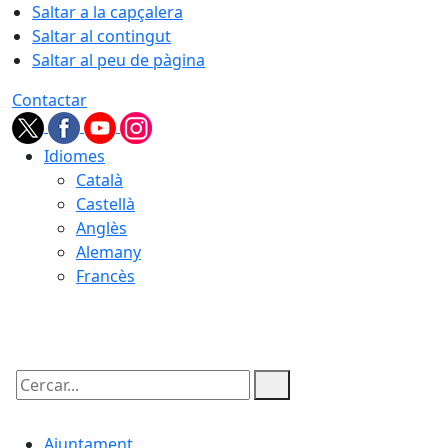
Saltar a la capçalera
Saltar al contingut
Saltar al peu de pàgina
Contactar
Idiomes
Català
Castellà
Anglès
Alemany
Francès
10.08.2026 | 20:39
Cercar:
Ajuntament