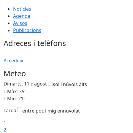
Notícies
Agenda
Avisos
Publicacions
Adreces i telèfons
Accedeix
Meteo
Dimarts, 11 d’agost
D
T.Màx: 35°
T
T.Min: 21°
T
Tarda
T
1
2