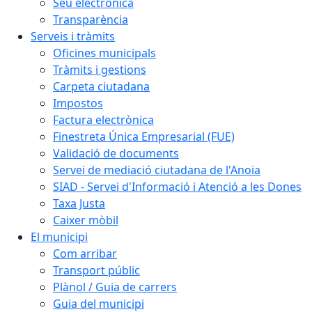
Seu electrònica
Transparència
Serveis i tràmits
Oficines municipals
Tràmits i gestions
Carpeta ciutadana
Impostos
Factura electrònica
Finestreta Única Empresarial (FUE)
Validació de documents
Servei de mediació ciutadana de l'Anoia
SIAD - Servei d'Informació i Atenció a les Dones
Taxa Justa
Caixer mòbil
El municipi
Com arribar
Transport públic
Plànol / Guia de carrers
Guia del municipi