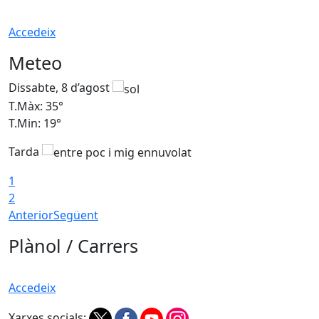
Accedeix
Meteo
Dissabte, 8 d’agost
D
T.Màx: 35°
T
T.Min: 19°
T
Tarda
1
2
Anterior
Següent
Plànol / Carrers
Accedeix
Xarxes socials: