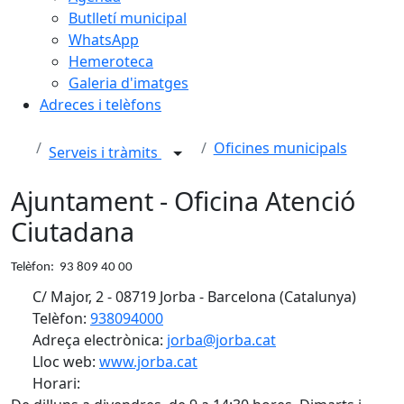
Butlletí municipal
WhatsApp
Hemeroteca
Galeria d'imatges
Adreces i telèfons
Oficines municipals
Serveis i tràmits
Ajuntament - Oficina Atenció
Ciutadana
Telèfon: 93 809 40 00
C/ Major, 2 - 08719 Jorba - Barcelona (Catalunya)
Telèfon:
938094000
Adreça electrònica:
jorba@jorba.cat
Lloc web:
www.jorba.cat
Horari: