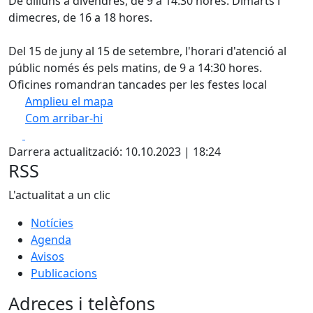
De dilluns a divendres, de 9 a 14:30 hores. Dimarts i
dimecres, de 16 a 18 hores.
Del 15 de juny al 15 de setembre, l'horari d'atenció al
públic només és pels matins, de 9 a 14:30 hores.
Oficines romandran tancades per les festes local
Amplieu el mapa
Com arribar-hi
Leaflet
| ©
OpenStreetMap
contributors
Facebook
X
+
Darrera actualització: 10.10.2023 | 18:24
−
RSS
L'actualitat a un clic
Notícies
Agenda
Avisos
Publicacions
Adreces i telèfons