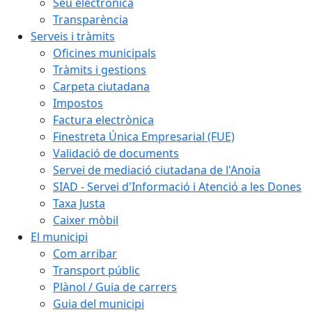
Seu electrònica
Transparència
Serveis i tràmits
Oficines municipals
Tràmits i gestions
Carpeta ciutadana
Impostos
Factura electrònica
Finestreta Única Empresarial (FUE)
Validació de documents
Servei de mediació ciutadana de l'Anoia
SIAD - Servei d'Informació i Atenció a les Dones
Taxa Justa
Caixer mòbil
El municipi
Com arribar
Transport públic
Plànol / Guia de carrers
Guia del municipi