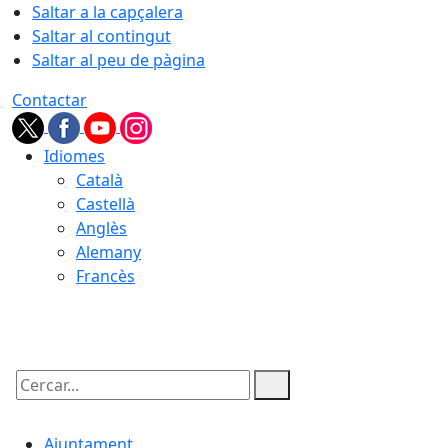
Saltar a la capçalera
Saltar al contingut
Saltar al peu de pàgina
Contactar
Idiomes
Català
Castellà
Anglès
Alemany
Francès
08.08.2026 | 04:13
Cercar:
Ajuntament