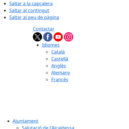
Saltar a la capçalera
Saltar al contingut
Saltar al peu de pàgina
Contactar
Idiomes
Català
Castellà
Anglès
Alemany
Francès
07.08.2026 | 16:32
Ajuntament
Salutació de l'Alcaldessa