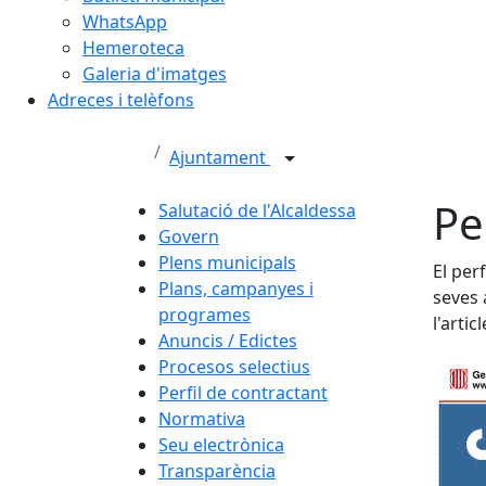
WhatsApp
Hemeroteca
Galeria d'imatges
Adreces i telèfons
Ajuntament
Pe
Salutació de l'Alcaldessa
Govern
Plens municipals
El per
Plans, campanyes i
seves 
programes
l'arti
Anuncis / Edictes
Procesos selectius
Perfil de contractant
Normativa
Seu electrònica
Transparència