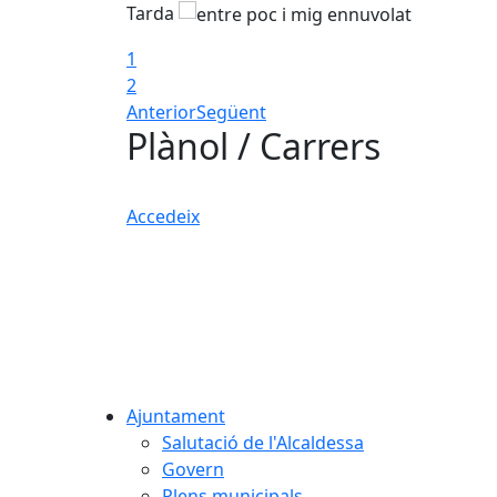
Tarda
1
2
Anterior
Següent
Plànol / Carrers
Accedeix
Ajuntament
Salutació de l'Alcaldessa
Govern
Plens municipals