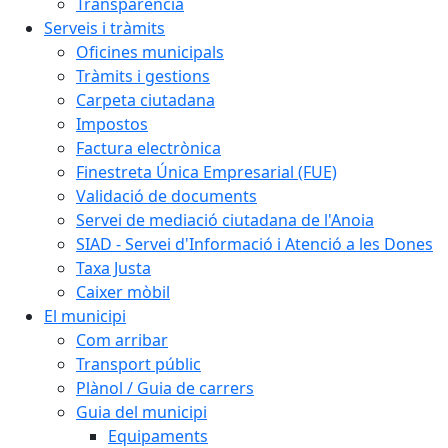
Transparència
Serveis i tràmits
Oficines municipals
Tràmits i gestions
Carpeta ciutadana
Impostos
Factura electrònica
Finestreta Única Empresarial (FUE)
Validació de documents
Servei de mediació ciutadana de l'Anoia
SIAD - Servei d'Informació i Atenció a les Dones
Taxa Justa
Caixer mòbil
El municipi
Com arribar
Transport públic
Plànol / Guia de carrers
Guia del municipi
Equipaments