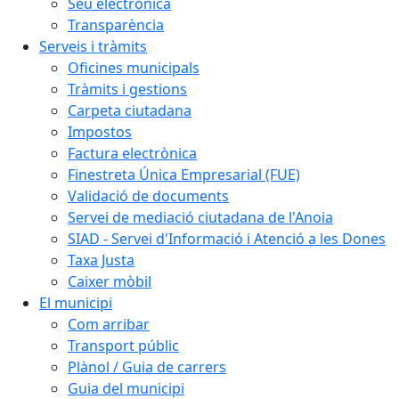
Seu electrònica
Transparència
Serveis i tràmits
Oficines municipals
Tràmits i gestions
Carpeta ciutadana
Impostos
Factura electrònica
Finestreta Única Empresarial (FUE)
Validació de documents
Servei de mediació ciutadana de l'Anoia
SIAD - Servei d'Informació i Atenció a les Dones
Taxa Justa
Caixer mòbil
El municipi
Com arribar
Transport públic
Plànol / Guia de carrers
Guia del municipi