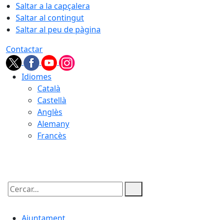
Saltar a la capçalera
Saltar al contingut
Saltar al peu de pàgina
Contactar
Idiomes
Català
Castellà
Anglès
Alemany
Francès
10.08.2026 | 19:52
Cercar:
Ajuntament