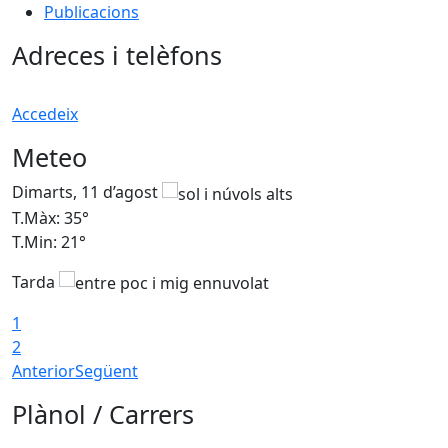
Publicacions
Adreces i telèfons
Accedeix
Meteo
Dimarts, 11 d’agost
D
T.Màx: 35°
T
T.Min: 21°
T
Tarda
T
1
2
Anterior
Següent
Plànol / Carrers