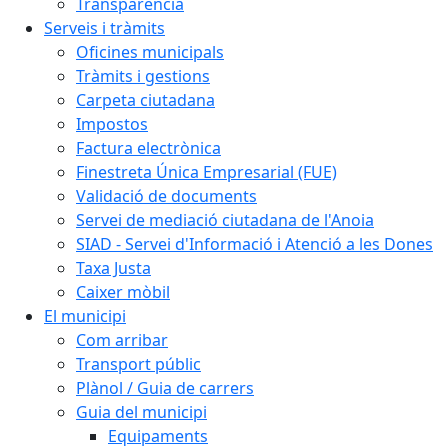
Transparència
Serveis i tràmits
Oficines municipals
Tràmits i gestions
Carpeta ciutadana
Impostos
Factura electrònica
Finestreta Única Empresarial (FUE)
Validació de documents
Servei de mediació ciutadana de l'Anoia
SIAD - Servei d'Informació i Atenció a les Dones
Taxa Justa
Caixer mòbil
El municipi
Com arribar
Transport públic
Plànol / Guia de carrers
Guia del municipi
Equipaments