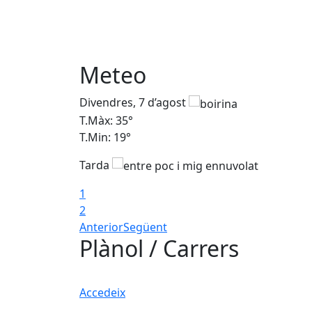
Meteo
Divendres, 7 d’agost
T.Màx: 35°
T.Min: 19°
Tarda
1
2
Anterior
Següent
Plànol / Carrers
Accedeix