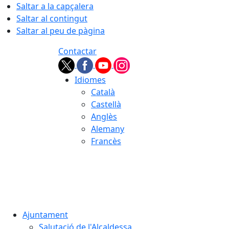
Saltar a la capçalera
Saltar al contingut
Saltar al peu de pàgina
Contactar
Idiomes
Català
Castellà
Anglès
Alemany
Francès
07.08.2026 | 09:33
Ajuntament
Salutació de l'Alcaldessa