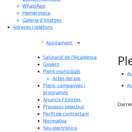
WhatsApp
Hemeroteca
Galeria d'imatges
Adreces i telèfons
Ajuntament
Pl
Salutació de l'Alcaldessa
Govern
Plens municipals
Ac
Actes del ple
Plans, campanyes i
Ac
programes
Fa
Anuncis / Edictes
Darrer
Procesos selectius
Perfil de contractant
Normativa
Seu electrònica