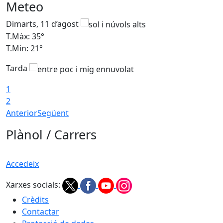
Meteo
Dimarts, 11 d’agost
D
T.Màx: 35°
T
T.Min: 21°
T
Tarda
T
1
2
Anterior
Següent
Plànol / Carrers
Accedeix
Xarxes socials:
Crèdits
Contactar