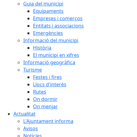
Guia del municipi
Equipaments
Empreses i comerços
Entitats i associacions
Emergències
Informació del municipi
Història
El municipi en xifres
Informació geogràfica
Turisme
Festes i fires
Llocs d'interès
Rutes
On dormir
On menjar
Actualitat
L'Ajuntament informa
Avisos
Notícies