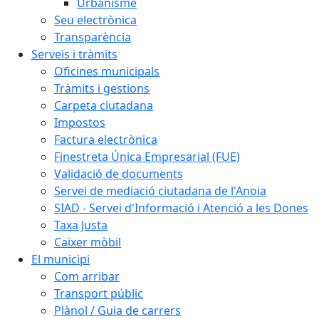
Urbanisme
Seu electrònica
Transparència
Serveis i tràmits
Oficines municipals
Tràmits i gestions
Carpeta ciutadana
Impostos
Factura electrònica
Finestreta Única Empresarial (FUE)
Validació de documents
Servei de mediació ciutadana de l'Anoia
SIAD - Servei d'Informació i Atenció a les Dones
Taxa Justa
Caixer mòbil
El municipi
Com arribar
Transport públic
Plànol / Guia de carrers