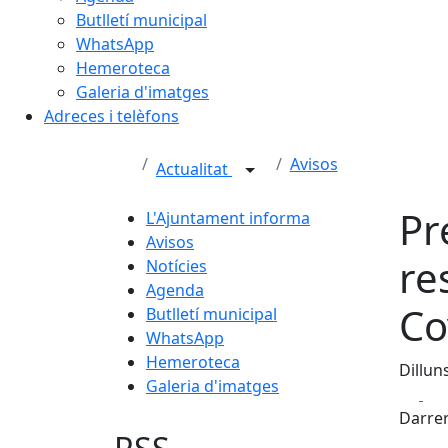
Butlletí municipal
WhatsApp
Hemeroteca
Galeria d'imatges
Adreces i telèfons
Avisos
Actualitat
Pr
L'Ajuntament informa
Avisos
re
Notícies
Agenda
Co
Butlletí municipal
WhatsApp
Hemeroteca
Dillun
Galeria d'imatges
Fa
Darrer