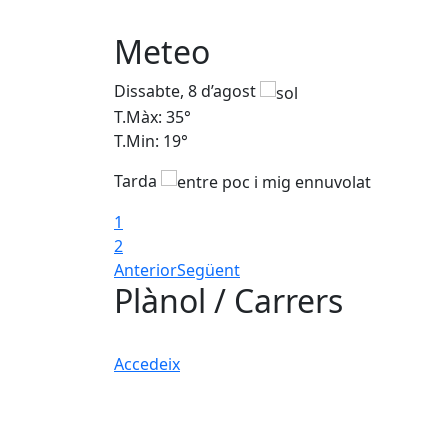
Meteo
Dissabte, 8 d’agost
T.Màx: 35°
T.Min: 19°
Tarda
1
2
Anterior
Següent
Plànol / Carrers
Accedeix