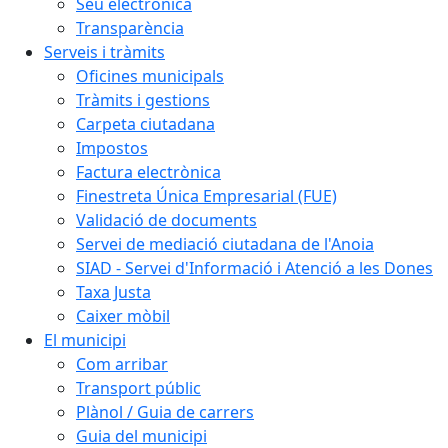
Seu electrònica
Transparència
Serveis i tràmits
Oficines municipals
Tràmits i gestions
Carpeta ciutadana
Impostos
Factura electrònica
Finestreta Única Empresarial (FUE)
Validació de documents
Servei de mediació ciutadana de l'Anoia
SIAD - Servei d'Informació i Atenció a les Dones
Taxa Justa
Caixer mòbil
El municipi
Com arribar
Transport públic
Plànol / Guia de carrers
Guia del municipi