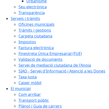
Urbanisme
Seu electrònica
Transparència
Serveis i tràmits
Oficines municipals
Tràmits i gestions
Carpeta ciutadana
Impostos
Factura electrònica
Finestreta Única Empresarial (FUE)
Validació de documents
Servei de mediació ciutadana de l'Anoia
SIAD - Servei d'Informació i Atenció a les Dones
Taxa Justa
Caixer mòbil
El municipi
Com arribar
Transport públic
Plànol / Guia de carrers