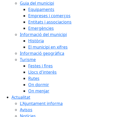
Guia del municipi
Equipaments
Empreses i comerços
Entitats i associacions
Emergències
Informació del municipi
Història
El municipi en xifres
Informació geogràfica
Turisme
Festes i fires
Llocs d'interès
Rutes
On dormir
On menjar
Actualitat
L'Ajuntament informa
Avisos
Notícies