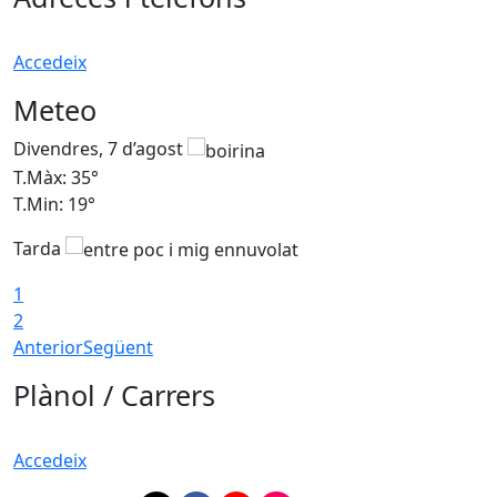
Accedeix
Meteo
Divendres, 7 d’agost
D
T.Màx: 35°
T
T.Min: 19°
T
Tarda
T
1
2
Anterior
Següent
Plànol / Carrers
Accedeix