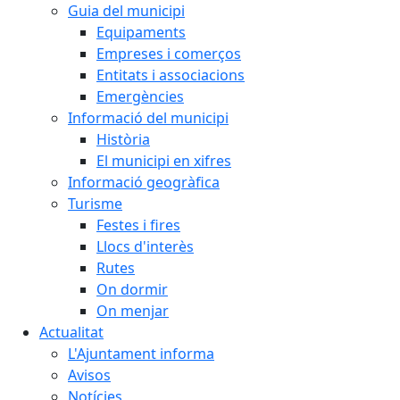
Guia del municipi
Equipaments
Empreses i comerços
Entitats i associacions
Emergències
Informació del municipi
Història
El municipi en xifres
Informació geogràfica
Turisme
Festes i fires
Llocs d'interès
Rutes
On dormir
On menjar
Actualitat
L'Ajuntament informa
Avisos
Notícies