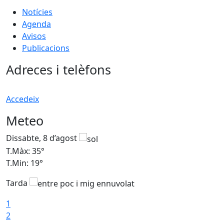
Notícies
Agenda
Avisos
Publicacions
Adreces i telèfons
Accedeix
Meteo
Dissabte, 8 d’agost
D
T.Màx: 35°
T
T.Min: 19°
T
Tarda
1
2