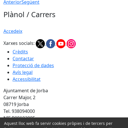
Anterior
Següent
Plànol / Carrers
Accedeix
Xarxes socials:
Crèdits
Contactar
Protecció de dades
Avís legal
Accessibilitat
Ajuntament de Jorba
Carrer Major, 2
08719 Jorba
Tel. 938094000
NIF P0810200F
Aquest lloc web fa servir cookies pròpies i de tercers per