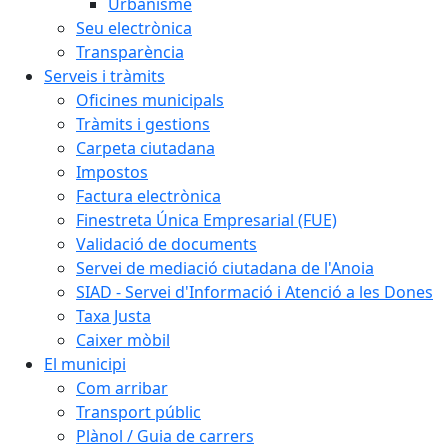
Urbanisme
Seu electrònica
Transparència
Serveis i tràmits
Oficines municipals
Tràmits i gestions
Carpeta ciutadana
Impostos
Factura electrònica
Finestreta Única Empresarial (FUE)
Validació de documents
Servei de mediació ciutadana de l'Anoia
SIAD - Servei d'Informació i Atenció a les Dones
Taxa Justa
Caixer mòbil
El municipi
Com arribar
Transport públic
Plànol / Guia de carrers