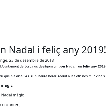
n Nadal i feliç any 2019!
nge, 23 de desembre de 2018
l'Ajuntament de Jorba
us desitgem un
bon Nadal
i un
feliç any 2019
!
u que els dies 24 i 31 hi haurà horari reduït a les oficines municipals.
 màgic
n Nadal màgic
 encanteri,