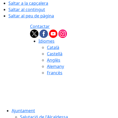
Saltar a la capçalera
Saltar al contingut
Saltar al peu de pàgina
Contactar
Idiomes
Català
Castellà
Anglès
Alemany
Francès
07.08.2026 | 05:16
Ajuntament
Salutació de l'Alcaldessa