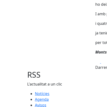
ho dei
I amb
i quat
ja ten
per to
Monts
Fa
Darrer
RSS
L'actualitat a un clic
Notícies
Agenda
Avisos