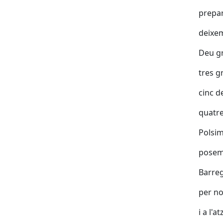
prepar
deixem
Deu g
tres 
cinc d
quatre
Polsi
posem
Barre
per no
i a l'a