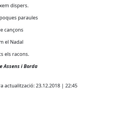
xem dispers.
 poques paraules
re cançons
im el Nadal
ts els racons.
e Assens i Borda
cebook
X
a actualització: 23.12.2018 | 22:45