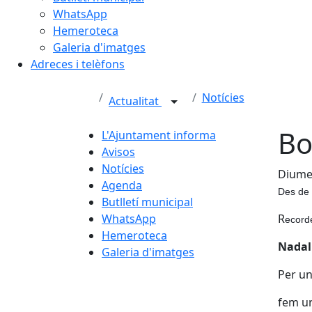
WhatsApp
Hemeroteca
Galeria d'imatges
Adreces i telèfons
Notícies
Actualitat
Bo
L'Ajuntament informa
Avisos
Notícies
Diume
Agenda
Des de 
Butlletí municipal
WhatsApp
R
ecorde
Hemeroteca
Nadal
Galeria d'imatges
Per u
fem un