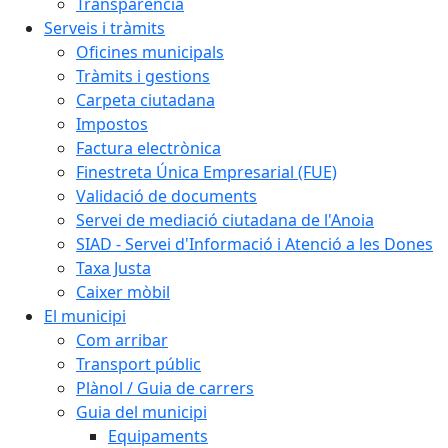
Transparència
Serveis i tràmits
Oficines municipals
Tràmits i gestions
Carpeta ciutadana
Impostos
Factura electrònica
Finestreta Única Empresarial (FUE)
Validació de documents
Servei de mediació ciutadana de l'Anoia
SIAD - Servei d'Informació i Atenció a les Dones
Taxa Justa
Caixer mòbil
El municipi
Com arribar
Transport públic
Plànol / Guia de carrers
Guia del municipi
Equipaments