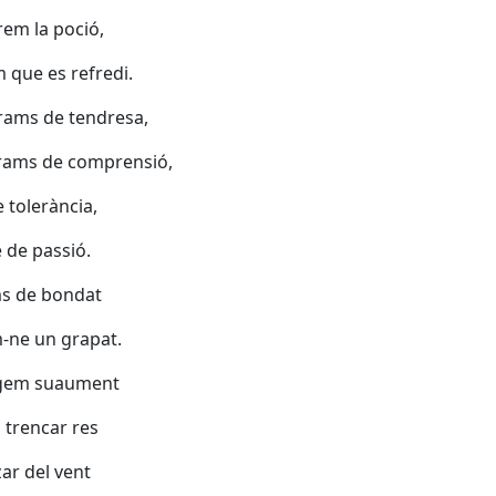
em la poció,
 que es refredi.
rams de tendresa,
grams de comprensió,
e tolerància,
 de passió.
ms de bondat
-ne un grapat.
gem suaument
 trencar res
tzar del vent