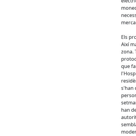
electr
moneda
necess
mercad
Els pr
Així m
zona. 
protoc
que fa
l'Hosp
residè
s'han 
person
setman
han de
autor
sembla
modera