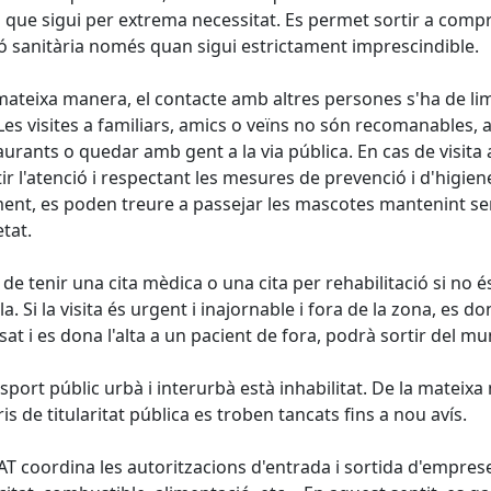
que sigui per extrema necessitat. Es permet sortir a compr
ó sanitària només quan sigui estrictament imprescindible.
mateixa manera, el contacte amb altres persones s'ha de lim
 Les visites a familiars, amics o veïns no són recomanables, a
aurants o quedar amb gent a la via pública. En cas de visita 
ir l'atenció i respectant les mesures de prevenció i d'higie
ent, es poden treure a passejar les mascotes mantenint sem
tat.
 de tenir una cita mèdica o una cita per rehabilitació si no
la. Si la visita és urgent i inajornable i fora de la zona, es d
sat i es dona l'alta a un pacient de fora, podrà sortir del mun
nsport públic urbà i interurbà està inhabilitat. De la matei
ris de titularitat pública es troben tancats fins a nou avís.
AT coordina les autoritzacions d'entrada i sortida d'emprese