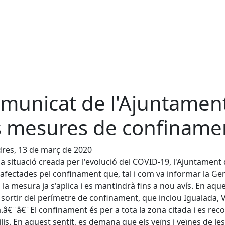
municat de l'Ajuntament
s mesures de confiname
res, 13 de març de 2020
la situació creada per l'evolució del COVID-19, l'Ajuntament
afectades pel confinament que, tal i com va informar la Gen
, la mesura ja s'aplica i es mantindrà fins a nou avís. En aqu
 sortir del perímetre de confinament, que inclou Igualada, 
â€¨â€¨El confinament és per a tota la zona citada i es rec
lis. En aquest sentit, es demana que els veïns i veïnes de le