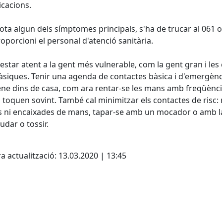
cacions.
nota algun dels símptomes principals, s'ha de trucar al 061 o 
oporcioni el personal d'atenció sanitària.
'estar atent a la gent més vulnerable, com la gent gran i les 
siques. Tenir una agenda de contactes bàsica i d'emergènci
ene dins de casa, com ara rentar-se les mans amb freqüència
 toquen sovint. També cal minimitzar els contactes de risc:
 ni encaixades de mans, tapar-se amb un mocador o amb la p
udar o tossir.
cebook
X
a actualització: 13.03.2020 | 13:45