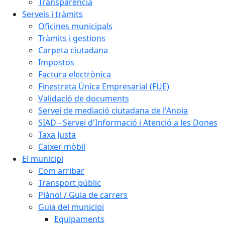
Transparència
Serveis i tràmits
Oficines municipals
Tràmits i gestions
Carpeta ciutadana
Impostos
Factura electrònica
Finestreta Única Empresarial (FUE)
Validació de documents
Servei de mediació ciutadana de l'Anoia
SIAD - Servei d'Informació i Atenció a les Dones
Taxa Justa
Caixer mòbil
El municipi
Com arribar
Transport públic
Plànol / Guia de carrers
Guia del municipi
Equipaments