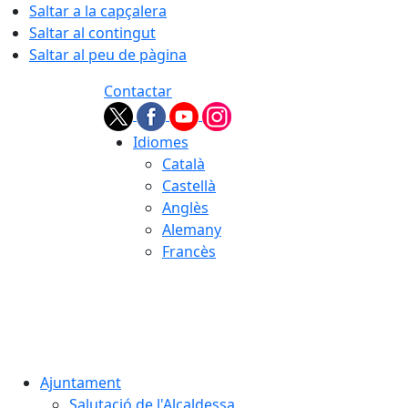
Saltar a la capçalera
Saltar al contingut
Saltar al peu de pàgina
Contactar
Idiomes
Català
Castellà
Anglès
Alemany
Francès
08.08.2026 | 18:12
Ajuntament
Salutació de l'Alcaldessa