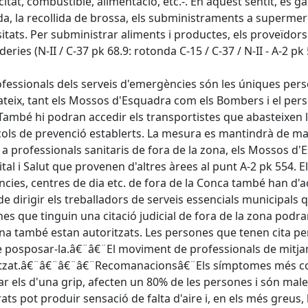
icitat, combustible, alimentació, etc.-. En aquest sentit, e
, la recollida de brossa, els subministraments a supermer
itats. Per subministrar aliments i productes, els proveïdor
eries (N-II / C-37 pk 68.9: rotonda C-15 / C-37 / N-II - A-2 pk 
ofessionals dels serveis d'emergències són les úniques pers
ateix, tant els Mossos d'Esquadra com els Bombers i el pers
També hi podran accedir els transportistes que abasteixen l
ols de prevenció establerts. La mesura es mantindrà de man
 a professionals sanitaris de fora de la zona, els Mossos d'
ital i Salut que provenen d'altres àrees al punt A-2 pk 554. 
ncies, centres de dia etc. de fora de la Conca també han d'a
de dirigir els treballadors de serveis essencials municipals
es que tinguin una citació judicial de fora de la zona podra
a també estan autoritzats. Les persones que tenen cita per
 posposar-la.â€¨â€¨El moviment de professionals de mitja
itzat.â€¨â€¨â€¨â€¨Recomanacionsâ€¨Els símptomes més com
r els d'una grip, afecten un 80% de les persones i són males
ts pot produir sensació de falta d'aire i, en els més greus,