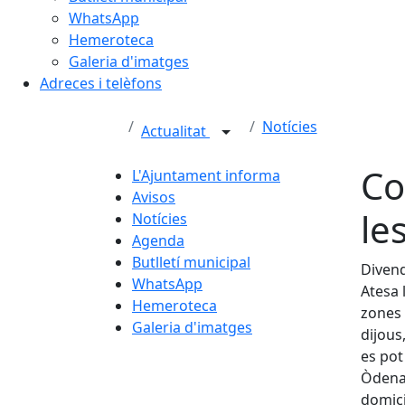
WhatsApp
Hemeroteca
Galeria d'imatges
Adreces i telèfons
Notícies
Actualitat
Co
L'Ajuntament informa
Avisos
le
Notícies
Agenda
Butlletí municipal
Divend
WhatsApp
Atesa 
Hemeroteca
zones 
Galeria d'imatges
dijous
es pot
Òdena.
domici