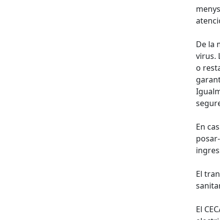
menys 
atenci
De la 
virus.
o rest
garant
Igualm
segure
En cas
posar-
ingres
El tra
sanita
El CEC