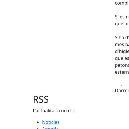
compli
Si es 
que pr
S'ha d
més bà
d'higi
que es
petons
estern
Fa
Darrer
RSS
L'actualitat a un clic
Notícies