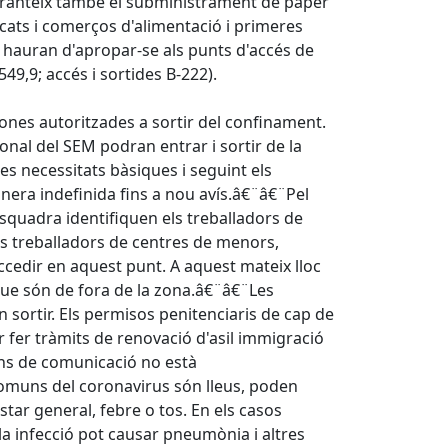
s garanteix també el subministrament de paper
cats i comerços d'alimentació i primeres
s hauran d'apropar-se als punts d'accés de
549,9; accés i sortides B-222).
ones autoritzades a sortir del confinament.
onal del SEM podran entrar i sortir de la
es necessitats bàsiques i seguint els
era indefinida fins a nou avís.â€¨â€¨Pel
Esquadra identifiquen els treballadors de
Els treballadors de centres de menors,
ccedir en aquest punt. A aquest mateix lloc
 que són de fora de la zona.â€¨â€¨Les
n sortir. Els permisos penitenciaris de cap de
 fer tràmits de renovació d'asil immigració
ns de comunicació no està
uns del coronavirus són lleus, poden
tar general, febre o tos. En els casos
 la infecció pot causar pneumònia i altres