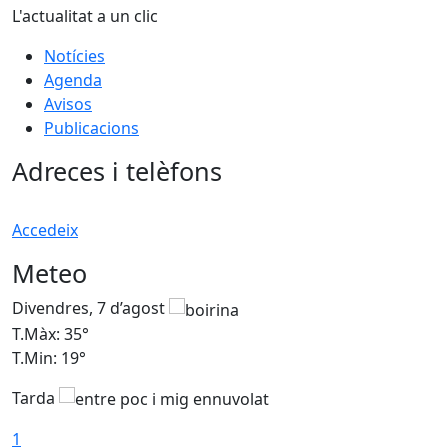
L'actualitat a un clic
Notícies
Agenda
Avisos
Publicacions
Adreces i telèfons
Accedeix
Meteo
Divendres, 7 d’agost
D
T.Màx: 35°
T
T.Min: 19°
T
Tarda
T
1