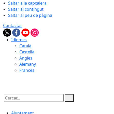
Saltar a la capçalera
Saltar al contingut
Saltar al peu de pàgina
Contactar
Idiomes
Català
Castellà
Anglès
Alemany
Francès
07.08.2026 | 12:06
Cercar:
Ajuntament