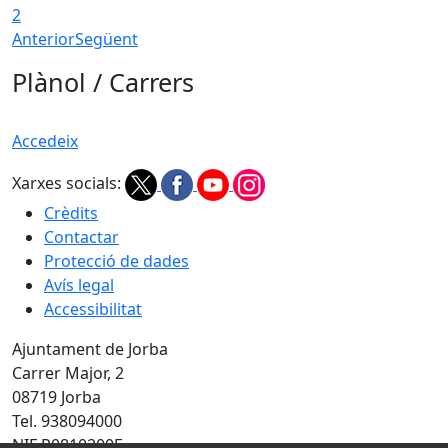
2
Anterior
Següent
Plànol / Carrers
Accedeix
Xarxes socials:
Crèdits
Contactar
Protecció de dades
Avís legal
Accessibilitat
Ajuntament de Jorba
Carrer Major, 2
08719 Jorba
Tel. 938094000
NIF P0810200F