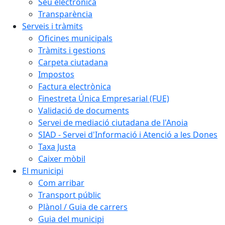
Seu electrònica
Transparència
Serveis i tràmits
Oficines municipals
Tràmits i gestions
Carpeta ciutadana
Impostos
Factura electrònica
Finestreta Única Empresarial (FUE)
Validació de documents
Servei de mediació ciutadana de l'Anoia
SIAD - Servei d'Informació i Atenció a les Dones
Taxa Justa
Caixer mòbil
El municipi
Com arribar
Transport públic
Plànol / Guia de carrers
Guia del municipi