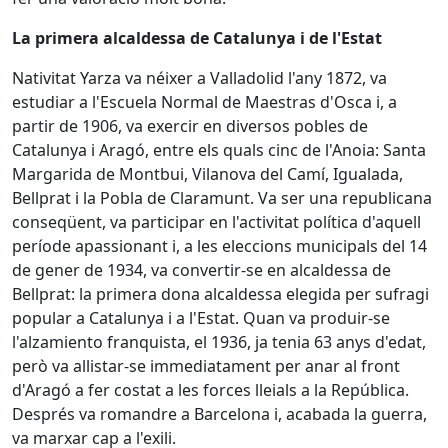
La primera alcaldessa de Catalunya i de l'Estat
Nativitat Yarza va néixer a Valladolid l'any 1872, va
estudiar a l'Escuela Normal de Maestras d'Osca i, a
partir de 1906, va exercir en diversos pobles de
Catalunya i Aragó, entre els quals cinc de l'Anoia: Santa
Margarida de Montbui, Vilanova del Camí, Igualada,
Bellprat i la Pobla de Claramunt. Va ser una republicana
conseqüent, va participar en l'activitat política d'aquell
període apassionant i, a les eleccions municipals del 14
de gener de 1934, va convertir-se en alcaldessa de
Bellprat: la primera dona alcaldessa elegida per sufragi
popular a Catalunya i a l'Estat. Quan va produir-se
l'alzamiento franquista, el 1936, ja tenia 63 anys d'edat,
però va allistar-se immediatament per anar al front
d'Aragó a fer costat a les forces lleials a la República.
Després va romandre a Barcelona i, acabada la guerra,
va marxar cap a l'exili.