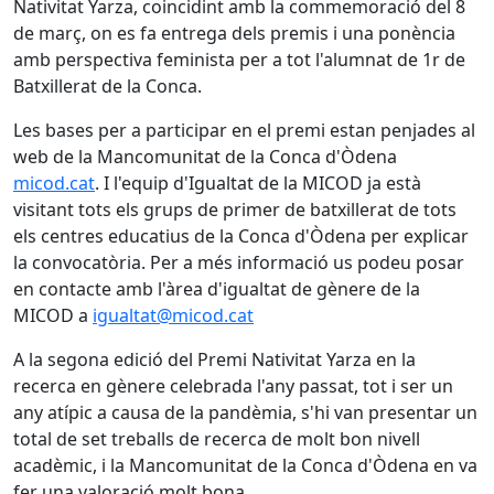
Nativitat Yarza, coincidint amb la commemoració del 8
de març, on es fa entrega dels premis i una ponència
amb perspectiva feminista per a tot l'alumnat de 1r de
Batxillerat de la Conca.
Les bases per a participar en el premi estan penjades al
web de la Mancomunitat de la Conca d'Òdena
micod.cat
. I l'equip d'Igualtat de la MICOD ja està
visitant tots els grups de primer de batxillerat de tots
els centres educatius de la Conca d'Òdena per explicar
la convocatòria. Per a més informació us podeu posar
en contacte amb l'àrea d'igualtat de gènere de la
MICOD a
igualtat@micod.cat
A la segona edició del Premi Nativitat Yarza en la
recerca en gènere celebrada l'any passat, tot i ser un
any atípic a causa de la pandèmia, s'hi van presentar un
total de set treballs de recerca de molt bon nivell
acadèmic, i la Mancomunitat de la Conca d'Òdena en va
fer una valoració molt bona.