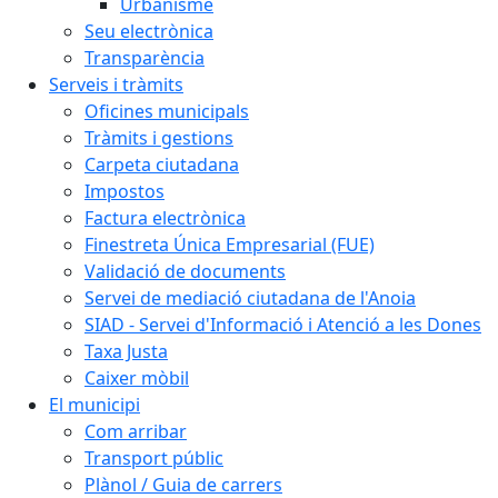
Urbanisme
Seu electrònica
Transparència
Serveis i tràmits
Oficines municipals
Tràmits i gestions
Carpeta ciutadana
Impostos
Factura electrònica
Finestreta Única Empresarial (FUE)
Validació de documents
Servei de mediació ciutadana de l'Anoia
SIAD - Servei d'Informació i Atenció a les Dones
Taxa Justa
Caixer mòbil
El municipi
Com arribar
Transport públic
Plànol / Guia de carrers