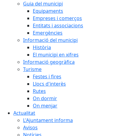
Guia del municipi
Equipaments
Empreses i comerços
Entitats i associacions
Emergències
Informació del municipi
Història
El municipi en xifres
Informació geogràfica
Turisme
Festes i fires
Llocs d'interès
Rutes
On dormir
On menjar
Actualitat
L'Ajuntament informa
Avisos
Notícies