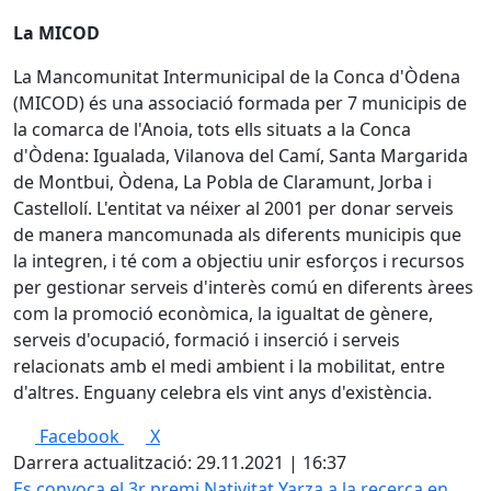
La MICOD
La Mancomunitat Intermunicipal de la Conca d'Òdena
(MICOD) és una associació formada per 7 municipis de
la comarca de l'Anoia, tots ells situats a la Conca
d'Òdena: Igualada, Vilanova del Camí, Santa Margarida
de Montbui, Òdena, La Pobla de Claramunt, Jorba i
Castellolí. L'entitat va néixer al 2001 per donar serveis
de manera mancomunada als diferents municipis que
la integren, i té com a objectiu unir esforços i recursos
per gestionar serveis d'interès comú en diferents àrees
com la promoció econòmica, la igualtat de gènere,
serveis d'ocupació, formació i inserció i serveis
relacionats amb el medi ambient i la mobilitat, entre
d'altres. Enguany celebra els vint anys d'existència.
Facebook
X
Darrera actualització: 29.11.2021 | 16:37
Es convoca el 3r premi Nativitat Yarza a la recerca en