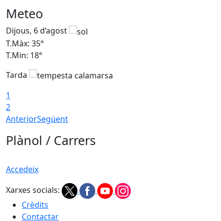
Meteo
Dijous, 6 d’agost
D
T.Màx: 35°
T
T.Min: 18°
T
Tarda
T
1
2
Anterior
Següent
Plànol / Carrers
Accedeix
Xarxes socials:
Crèdits
Contactar