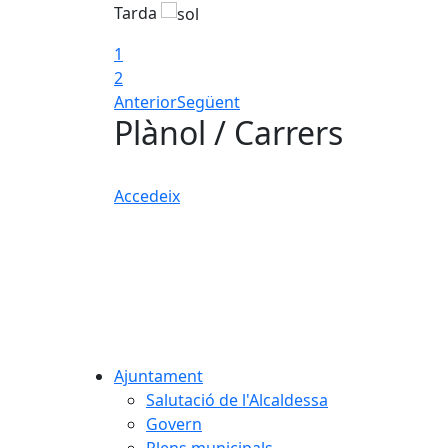
Tarda
1
2
Anterior
Següent
Plànol / Carrers
Accedeix
Ajuntament
Salutació de l'Alcaldessa
Govern
Plens municipals