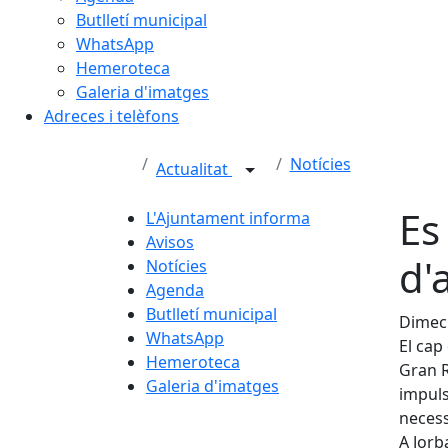
Butlletí municipal
WhatsApp
Hemeroteca
Galeria d'imatges
Adreces i telèfons
Notícies
Actualitat
Es
L'Ajuntament informa
Avisos
d'
Notícies
Agenda
Butlletí municipal
Dimec
WhatsApp
El cap
Hemeroteca
Gran R
Galeria d'imatges
impuls
necess
A Jorb