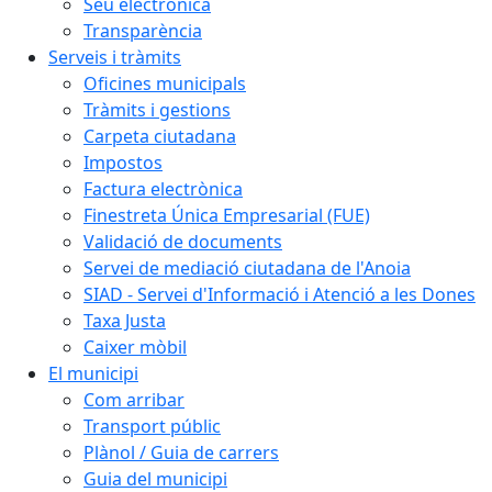
Seu electrònica
Transparència
Serveis i tràmits
Oficines municipals
Tràmits i gestions
Carpeta ciutadana
Impostos
Factura electrònica
Finestreta Única Empresarial (FUE)
Validació de documents
Servei de mediació ciutadana de l'Anoia
SIAD - Servei d'Informació i Atenció a les Dones
Taxa Justa
Caixer mòbil
El municipi
Com arribar
Transport públic
Plànol / Guia de carrers
Guia del municipi