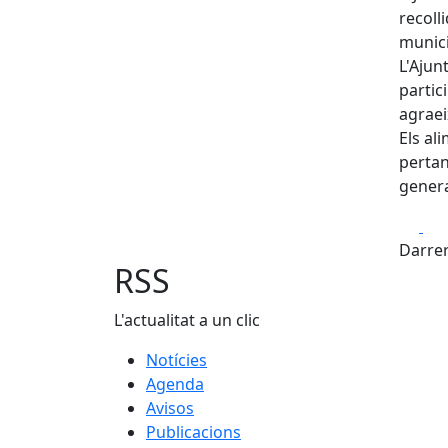
recoll
munici
L'Ajun
partic
agraei
Els al
pertan
genera
Fa
Darrer
RSS
L'actualitat a un clic
Notícies
Agenda
Avisos
Publicacions