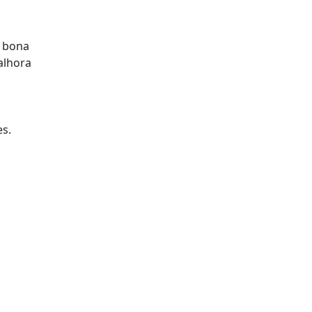
l
a bona
 alhora
es.