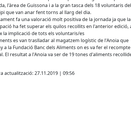
ida, l'àrea de Guissona i a la gran tasca dels 18 voluntaris de
pi que van anar fent torns al llarg del dia.
tament fa una valoració molt positiva de la jornada ja que l
ipació ha fet superar els quilos recollits en l'anterior edició,
x la implicació de tots els voluntaris/es
iments es van traslladar al magatzem logístic de l'Anoia que
y a la Fundació Banc dels Aliments on es va fer el recompte
l. El resultat a l'Anoia va ser de 19 tones d'aliments recollid
cebook
X
a actualització: 27.11.2019 | 09:56