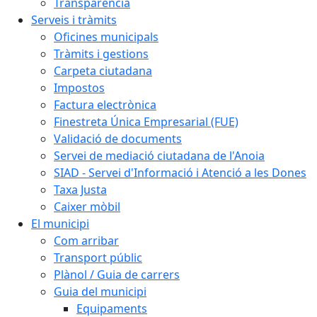
Transparència
Serveis i tràmits
Oficines municipals
Tràmits i gestions
Carpeta ciutadana
Impostos
Factura electrònica
Finestreta Única Empresarial (FUE)
Validació de documents
Servei de mediació ciutadana de l'Anoia
SIAD - Servei d'Informació i Atenció a les Dones
Taxa Justa
Caixer mòbil
El municipi
Com arribar
Transport públic
Plànol / Guia de carrers
Guia del municipi
Equipaments