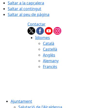
Saltar a la capçalera
Saltar al contingut
Saltar al peu de pàgina
Contactar
Idiomes
Català
Castellà
Anglès
Alemany
Francès
06.08.2026 | 20:52
Ajuntament
Salutació de l'Alcaldessa