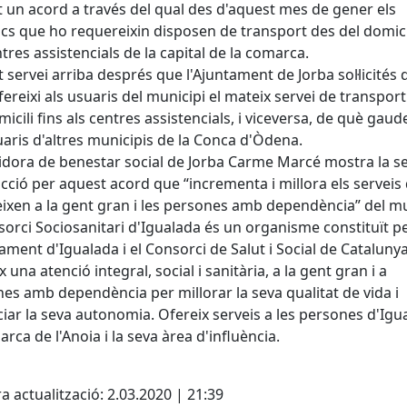
t un acord a través del qual des d'aquest mes de gener els
cs que ho requereixin disposen de transport des del domicil
ntres assistencials de la capital de la comarca.
 servei arriba després que l'Ajuntament de Jorba sol·licités 
fereixi als usuaris del municipi el mateix servei de transpor
micili fins als centres assistencials, i viceversa, de què gaud
uaris d'altres municipis de la Conca d'Òdena.
idora de benestar social de Jorba Carme Marcé mostra la s
acció per aquest acord que “incrementa i millora els serveis
eixen a la gent gran i les persones amb dependència” del mu
sorci Sociosanitari d'Igualada és un organisme constituït p
tament d'Igualada i el Consorci de Salut i Social de Catalunya
 una atenció integral, social i sanitària, a la gent gran i a
es amb dependència per millorar la seva qualitat de vida i
iar la seva autonomia. Ofereix serveis a les persones d'Igu
arca de l'Anoia i la seva àrea d'influència.
cebook
X
a actualització: 2.03.2020 | 21:39