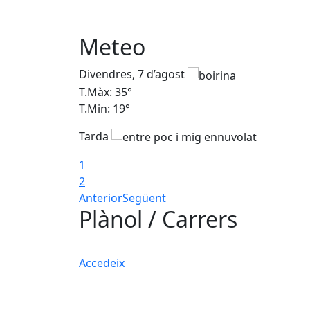
Meteo
Divendres, 7 d’agost
T.Màx: 35°
T.Min: 19°
Tarda
1
2
Anterior
Següent
Plànol / Carrers
Accedeix