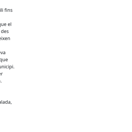
i fins
que el
t des
eixen
eva
 que
nicipi.
er
.
alada,