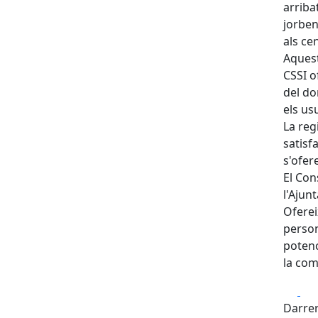
arriba
jorben
als ce
Aquest
CSSI o
del do
els us
La reg
satisf
s'ofer
El Con
l'Ajun
Ofereix
person
potenc
la com
Fa
Darrer