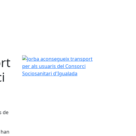
rt
Jorba aconsegueix transport per als usuaris del C
i
s de
) han