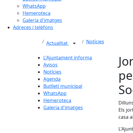
WhatsApp
Hemeroteca
Galeria d'imatges
Adreces i telèfons
Notícies
Actualitat
Jo
L'Ajuntament informa
Avisos
pe
Notícies
Agenda
So
Butlletí municipal
WhatsApp
Hemeroteca
Dillun
Galeria d'imatges
Els jo
casa a
L'Ajun