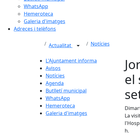
WhatsApp
Hemeroteca
Galeria d'imatges
Adreces i telèfons
Notícies
Actualitat
Jo
L'Ajuntament informa
Avisos
el
Notícies
Agenda
se
Butlletí municipal
WhatsApp
Hemeroteca
Dimart
Galeria d'imatges
La vis
l'Hosp
h.