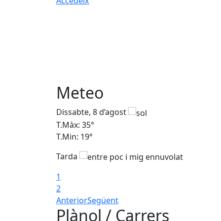
Accedeix
Meteo
Dissabte, 8 d’agost
T.Màx: 35°
T.Min: 19°
Tarda
1
2
Anterior
Següent
Plànol / Carrers