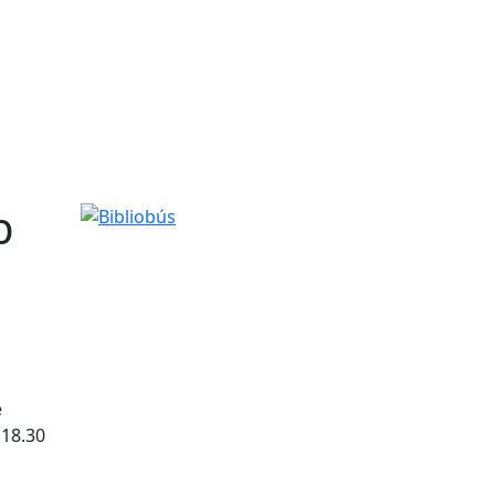
b
Bibliobús
e
 18.30