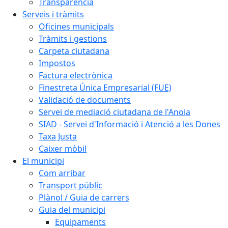
Transparència
Serveis i tràmits
Oficines municipals
Tràmits i gestions
Carpeta ciutadana
Impostos
Factura electrònica
Finestreta Única Empresarial (FUE)
Validació de documents
Servei de mediació ciutadana de l'Anoia
SIAD - Servei d'Informació i Atenció a les Dones
Taxa Justa
Caixer mòbil
El municipi
Com arribar
Transport públic
Plànol / Guia de carrers
Guia del municipi
Equipaments