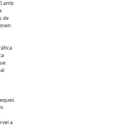
20 amb
a
s de
tenen
àfica
ca
que
al
oteques
om
rvei a