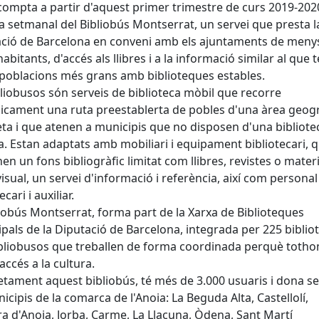
compta a partir d'aquest primer trimestre de curs 2019-20
ita setmanal del Bibliobús Montserrat, un servei que presta l
ció de Barcelona en conveni amb els ajuntaments de meny
habitants, d'accés als llibres i a la informació similar al que 
 poblacions més grans amb biblioteques estables.
bliobusos són serveis de biblioteca mòbil que recorre
icament una ruta preestablerta de pobles d'una àrea geogr
ta i que atenen a municipis que no disposen d'una bibliote
a. Estan adaptats amb mobiliari i equipament bibliotecari, 
en un fons bibliogràfic limitat com llibres, revistes o materi
isual, un servei d'informació i referència, així com personal
ecari i auxiliar.
liobús Montserrat, forma part de la Xarxa de Biblioteques
pals de la Diputació de Barcelona, integrada per 225 bibli
ibliobusos que treballen de forma coordinada perquè toth
accés a la cultura.
tament aquest bibliobús, té més de 3.000 usuaris i dona se
icipis de la comarca de l'Anoia: La Beguda Alta, Castellolí,
a d'Anoia, Jorba, Carme, La Llacuna, Òdena, Sant Martí