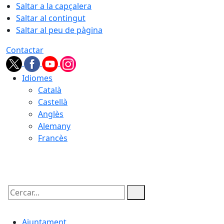
Saltar a la capçalera
Saltar al contingut
Saltar al peu de pàgina
Contactar
Idiomes
Català
Castellà
Anglès
Alemany
Francès
07.08.2026 | 10:30
Cercar:
Ajuntament