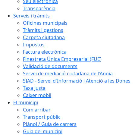
Seu electrònica
Transparència
Serveis i tràmits
Oficines municipals
Tràmits i gestions
Carpeta ciutadana
Impostos
Factura electrònica
Finestreta Única Empresarial (FUE)
Validació de documents
Servei de mediació ciutadana de l'Anoia
SIAD - Servei d'Informació i Atenció a les Dones
Taxa Justa
Caixer mòbil
El municipi
Com arribar
Transport públic
Plànol / Guia de carrers
Guia del municipi