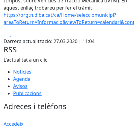
l'Impost sobre Vehicles de Tracció Mecànica (IVTM). En
aquest enllaç trobareu per fer el tràmit
https://orgtn.diba.cat/ca/Home/selecciomunicipi?
areaToReturn=Informacio&viewToReturn=calendari&con
Facebook
X
Darrera actualització: 27.03.2020 | 11:04
RSS
L'actualitat a un clic
Notícies
Agenda
Avisos
Publicacions
Adreces i telèfons
Accedeix