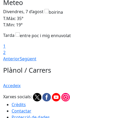
Meteo
Divendres, 7 d’agost
D
T.Màx: 35°
T
T.Min: 19°
T
Tarda
T
1
2
Anterior
Següent
Plànol / Carrers
Accedeix
Xarxes socials:
Crèdits
Contactar
Protecció de dades