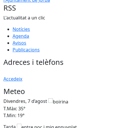
RSS
L'actualitat a un clic
Notícies
Agenda
Avisos
Publicacions
Adreces i telèfons
Accedeix
Meteo
Divendres, 7 d’agost
D
T.Màx: 35°
T
T.Min: 19°
T
Tarda
T