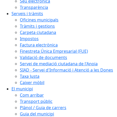
Seu electrònica
Transparència
Serveis i tràmits
Oficines municipals
Tràmits i gestions
Carpeta ciutadana
Impostos
Factura electrònica
Finestreta Única Empresarial (FUE)
Validació de documents
Servei de mediació ciutadana de l'Anoia
SIAD - Servei d'Informació i Atenció a les Dones
Taxa Justa
Caixer mòbil
El municipi
Com arribar
Transport públic
Plànol / Guia de carrers
Guia del municipi