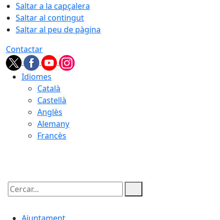
Saltar a la capçalera
Saltar al contingut
Saltar al peu de pàgina
Contactar
Idiomes
Català
Castellà
Anglès
Alemany
Francès
06.08.2026 | 22:19
Cercar:
Ajuntament