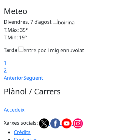
Meteo
Divendres, 7 d’agost
D
T.Màx: 35°
T
T.Min: 19°
T
Tarda
T
1
2
Anterior
Següent
Plànol / Carrers
Accedeix
Xarxes socials:
Crèdits
Contactar