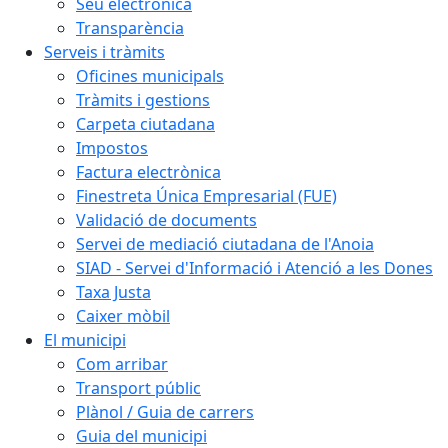
Seu electrònica
Transparència
Serveis i tràmits
Oficines municipals
Tràmits i gestions
Carpeta ciutadana
Impostos
Factura electrònica
Finestreta Única Empresarial (FUE)
Validació de documents
Servei de mediació ciutadana de l'Anoia
SIAD - Servei d'Informació i Atenció a les Dones
Taxa Justa
Caixer mòbil
El municipi
Com arribar
Transport públic
Plànol / Guia de carrers
Guia del municipi