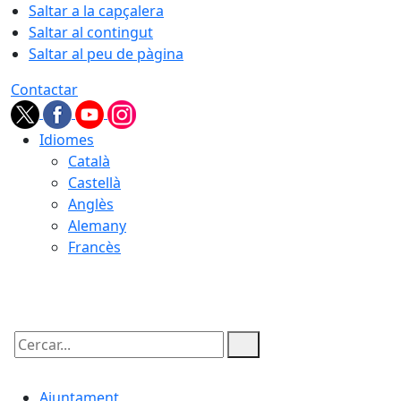
Saltar a la capçalera
Saltar al contingut
Saltar al peu de pàgina
Contactar
Idiomes
Català
Castellà
Anglès
Alemany
Francès
07.08.2026 | 02:45
Cercar:
Ajuntament