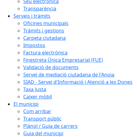
Seu electrònica
Transparència
Serveis i tràmits
Oficines municipals
Tràmits i gestions
Carpeta ciutadana
Impostos
Factura electrònica
Finestreta Única Empresarial (FUE)
Validació de documents
Servei de mediació ciutadana de l'Anoia
SIAD - Servei d'Informació i Atenció a les Dones
Taxa Justa
Caixer mòbil
El municipi
Com arribar
Transport públic
Plànol / Guia de carrers
Guia del municipi