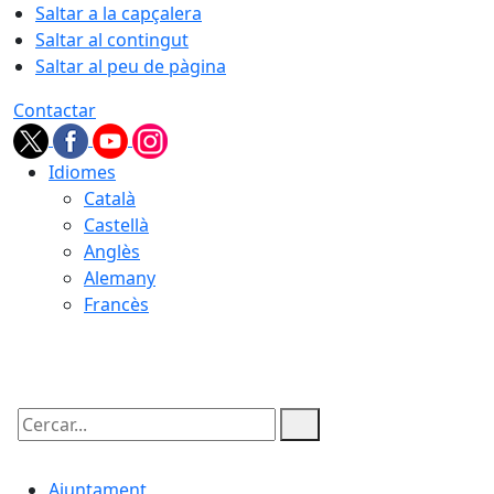
Saltar a la capçalera
Saltar al contingut
Saltar al peu de pàgina
Contactar
Idiomes
Català
Castellà
Anglès
Alemany
Francès
06.08.2026 | 09:52
Cercar:
Ajuntament