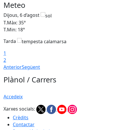
Meteo
Dijous, 6 d’agost
D
T.Màx: 35°
T
T.Min: 18°
T
Tarda
T
1
2
Anterior
Següent
Plànol / Carrers
Accedeix
Xarxes socials:
Crèdits
Contactar