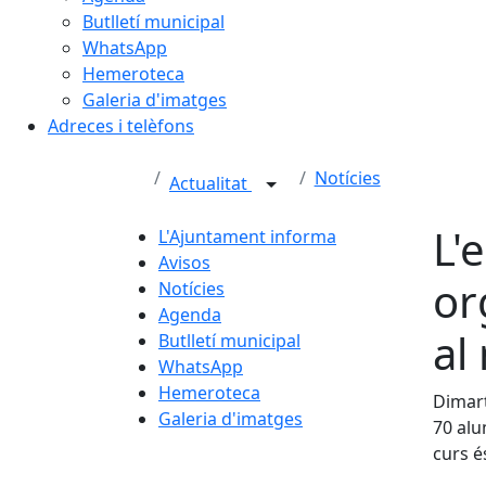
Butlletí municipal
WhatsApp
Hemeroteca
Galeria d'imatges
Adreces i telèfons
Notícies
Actualitat
L'
L'Ajuntament informa
Avisos
or
Notícies
Agenda
al
Butlletí municipal
WhatsApp
Hemeroteca
Dimar
Galeria d'imatges
70 alu
curs é