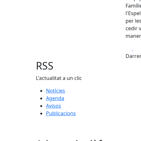
Famíli
l'Espe
per le
cedir 
manera
Fa
Darrer
RSS
L'actualitat a un clic
Notícies
Agenda
Avisos
Publicacions