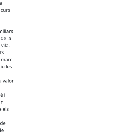
a
 curs
iliars
 de la
vila.
ts
l marc
iu les
u valor
è i
En
e els
 de
de