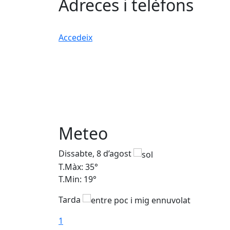
Adreces i telèfons
Accedeix
Meteo
Dissabte, 8 d’agost
T.Màx: 35°
T.Min: 19°
Tarda
1