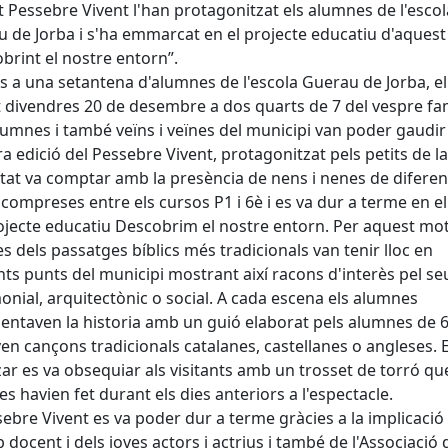
 Pessebre Vivent l'han protagonitzat els alumnes de l'escol
 de Jorba i s'ha emmarcat en el projecte educatiu d'aquest
brint el nostre entorn”.
s a una setantena d'alumnes de l'escola Guerau de Jorba, el
 divendres 20 de desembre a dos quarts de 7 del vespre fam
lumnes i també veïns i veïnes del municipi van poder gaudir
a edició del Pessebre Vivent, protagonitzat pels petits de la 
vitat va comptar amb la presència de nens i nenes de diferen
 compreses entre els cursos P1 i 6è i es va dur a terme en e
ojecte educatiu Descobrim el nostre entorn. Per aquest mot
s dels passatges bíblics més tradicionals van tenir lloc en
nts punts del municipi mostrant així racons d'interès pel se
onial, arquitectònic o social. A cada escena els alumnes
entaven la historia amb un guió elaborat pels alumnes de 6
en cançons tradicionals catalanes, castellanes o angleses. 
tzar es va obsequiar als visitants amb un trosset de torró qu
s havien fet durant els dies anteriors a l'espectacle.
sebre Vivent es va poder dur a terme gràcies a la implicació
p docent i dels joves actors i actrius i també de l'Associació 