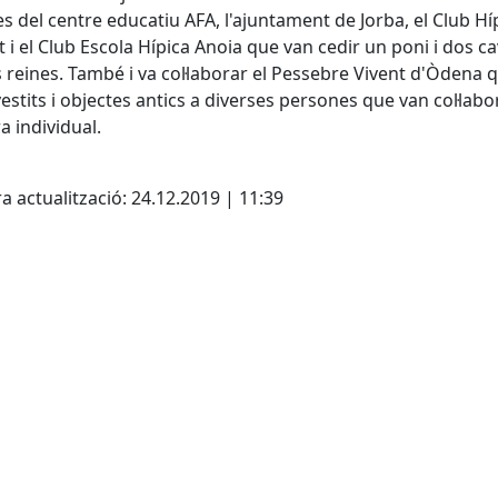
es del centre educatiu AFA, l'ajuntament de Jorba, el Club Hí
lt i el Club Escola Hípica Anoia que van cedir un poni i dos ca
s reines. També i va col·laborar el Pessebre Vivent d'Òdena 
vestits i objectes antics a diverses persones que van col·labo
 individual.
cebook
X
a actualització: 24.12.2019 | 11:39