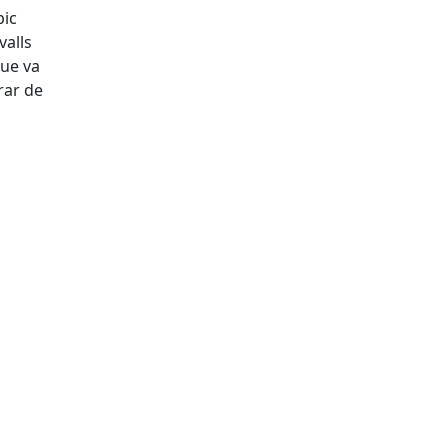
pic
valls
que va
rar de