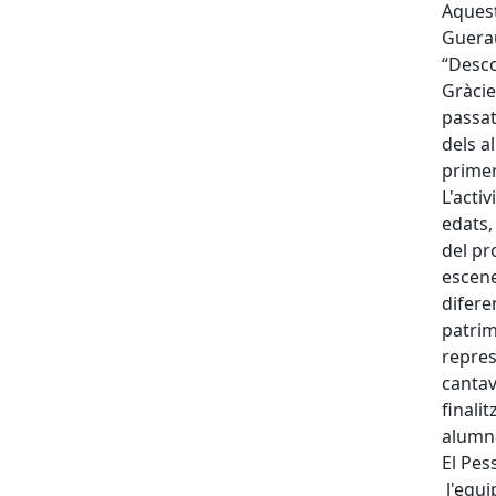
Aquest
Guerau
“Desco
Gràcie
passat
dels a
primer
L'acti
edats,
del pr
escene
difere
patrim
repres
cantav
finali
alumne
El Pes
l'equi