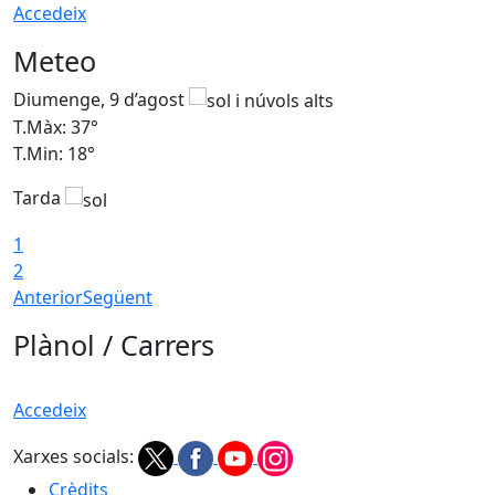
Accedeix
Meteo
Diumenge, 9 d’agost
D
T.Màx: 37°
T
T.Min: 18°
T
Tarda
T
1
2
Anterior
Següent
Plànol / Carrers
Accedeix
Xarxes socials:
Crèdits