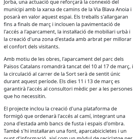
Jorba, una actuació que reforçarà la connexió del
municipi amb la xarxa de camins de la Via Blava Anoia i
posarà en valor aquest espai. Els treballs s'allargaran
fins a finals de març i inclouen la pavimentació de
l'accés a l'aparcament, la instal·lació de mobiliari urbà i
la creació d'una zona d'estada amb arbrat per millorar
el confort dels visitants.
Amb motiu de les obres, l'aparcament del parc dels
Països Catalans romandrà tancat del 10 al 17 de març, i
la circulació al carrer de la Sort serà de sentit únic
durant aquest període. Els dies 11 i 13 de març es
garantirà l'accés al consultori mèdic per a les persones
que ho necessitin.
El projecte inclou la creació d'una plataforma de
formigó que ordenarà l'accés al camí, integrant una
zona d'estada amb bancs de fusta i espais d'ombra.
També s'hi instal·laran una font, aparcabicicletes i un
punt d'informació, així com un mòdul de reciclatge per