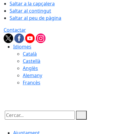
Saltar a la capçalera
Saltar al contingut
Saltar al peu de pàgina
Contactar
Idiomes
Català
Castellà
Anglès
Alemany
Francès
08.08.2026 | 13:06
Cercar:
Ajuntament