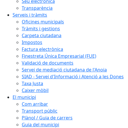
Seu electrònica
Transparència
Serveis i tràmits
Oficines municipals
Tràmits i gestions
Carpeta ciutadana
Impostos
Factura electrònica
Finestreta Única Empresarial (FUE)
Validació de documents
Servei de mediació ciutadana de l'Anoia
SIAD - Servei d'Informació i Atenció a les Dones
Taxa Justa
Caixer mòbil
El municipi
Com arribar
Transport públic
Plànol / Guia de carrers
Guia del municipi