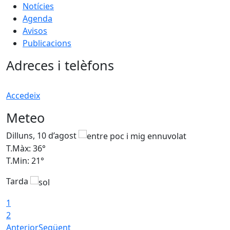
Notícies
Agenda
Avisos
Publicacions
Adreces i telèfons
Accedeix
Meteo
Dilluns, 10 d’agost
D
T.Màx: 36°
T
T.Min: 21°
T
Tarda
T
1
2
Anterior
Següent