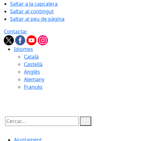
Saltar a la capçalera
Saltar al contingut
Saltar al peu de pàgina
Contactar
Idiomes
Català
Castellà
Anglès
Alemany
Francès
10.08.2026 | 10:03
Cercar:
Ajuntament