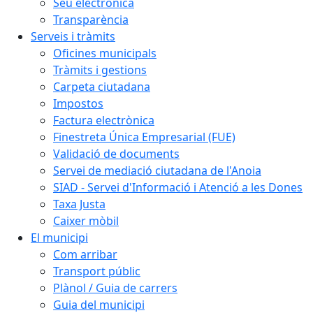
Seu electrònica
Transparència
Serveis i tràmits
Oficines municipals
Tràmits i gestions
Carpeta ciutadana
Impostos
Factura electrònica
Finestreta Única Empresarial (FUE)
Validació de documents
Servei de mediació ciutadana de l'Anoia
SIAD - Servei d'Informació i Atenció a les Dones
Taxa Justa
Caixer mòbil
El municipi
Com arribar
Transport públic
Plànol / Guia de carrers
Guia del municipi