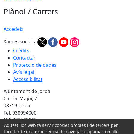
Plànol / Carrers
Accedeix
Xarxes socials:
Crèdits
Contactar
Protecció de dades
Avís legal
Accessibilitat
Ajuntament de Jorba
Carrer Major, 2
08719 Jorba
Tel. 938094000
NIF P0810200F
Aquest lloc web fa servir cookies pròpies i de tercers per
facilitar-te una experiència de navegació òptima i recollir
Amb la col·laboració de: