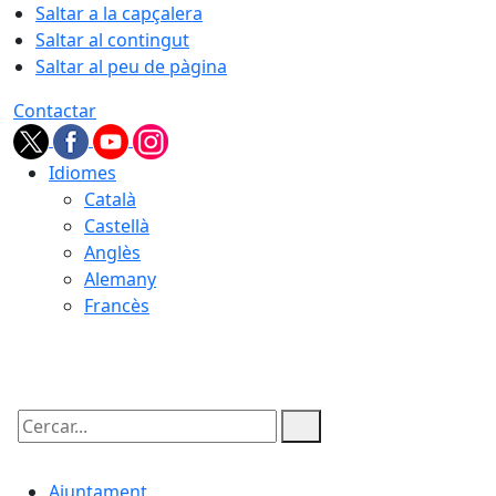
Saltar a la capçalera
Saltar al contingut
Saltar al peu de pàgina
Contactar
Idiomes
Català
Castellà
Anglès
Alemany
Francès
06.08.2026 | 11:13
Cercar:
Ajuntament