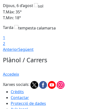
Dijous, 6 d’agost
D
T.Màx: 35°
T
T.Min: 18°
T
Tarda
T
1
2
Anterior
Següent
Plànol / Carrers
Accedeix
Xarxes socials:
Crèdits
Contactar
Protecció de dades