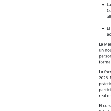
La
Co
al
El
a
La Man
un nou
person
formar
La for
2026. 
pràcti
partic
real d
El cur