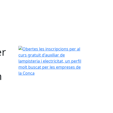
er
Obertes les inscripcions per al curs gratuït d'auxil
n