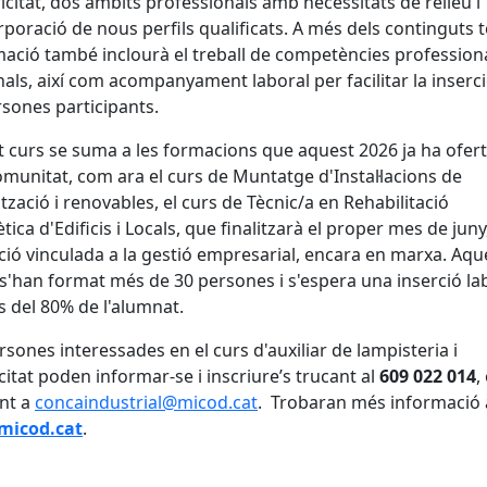
tricitat, dos àmbits professionals amb necessitats de relleu i
rporació de nous perfils qualificats. A més dels continguts t
mació també inclourà el treball de competències professiona
als, així com acompanyament laboral per facilitar la inserc
rsones participants.
 curs se suma a les formacions que aquest 2026 ja ha ofert
unitat, com ara el curs de Muntatge d'Instal·lacions de
ització i renovables, el curs de Tècnic/a en Rehabilitació
tica d'Edificis i Locals, que finalitzarà el proper mes de juny,
ió vinculada a la gestió empresarial, encara en marxa. Aqu
 s'han format més de 30 persones i s'espera una inserció la
 del 80% de l'alumnat.
rsones interessades en el curs d'auxiliar de lampisteria i
icitat poden informar-se i inscriure’s trucant al
609 022 014
,
int a
concaindustrial@micod.cat
.
Trobaran més informació 
icod.cat
.