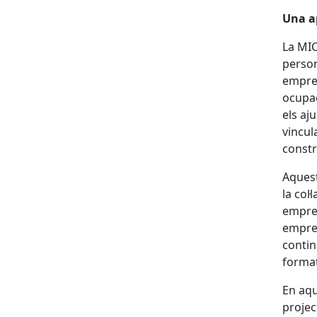
Una ap
La MIC
person
empres
ocupa
els aj
vincula
constr
Aquest
la col
empres
empres
contin
format
En aqu
projec