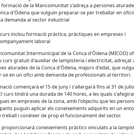
 formació de la Mancomunitat s'adreça a persones aturade
nca d'Òdena que vulguin preparar-se per treballar en ofic
ta demanda al sector industrial
 curs inclou formació pràctica, pràctiques en empreses i
companyament laboral
comunitat Intermunicipal de la Conca d'Òdena (MICOD) of
 curs gratuït d'auxiliar de lampisteria i electricitat, adreçat 
es aturades de la Conca d'Òdena, majors d'edat, que vulgu
-se en un ofici amb demanda de professionals al territori.
mació començarà el 15 de juny i s'allargarà fins al 31 de julio
El curs tindrà una durada de 140 hores, a les quals s'afegira
ques en empreses de la zona, amb l'objectiu que les person
ipants puguin aplicar els coneixements adquirits en un ent
e treball i conèixer de prop el funcionament del sector.
s proporcionarà coneixements pràctics vinculats a la lampist