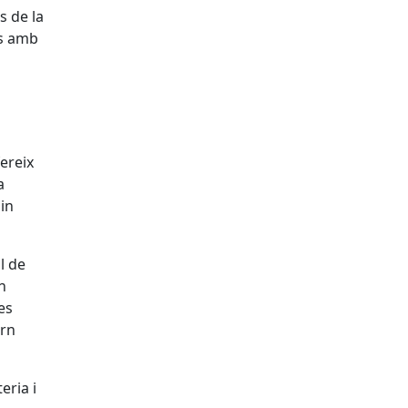
s de la
is amb
ereix
a
in
l de
n
es
orn
eria i