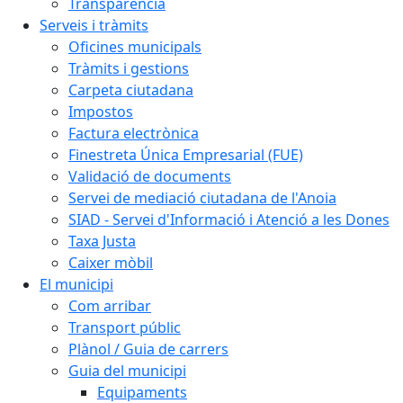
Transparència
Serveis i tràmits
Oficines municipals
Tràmits i gestions
Carpeta ciutadana
Impostos
Factura electrònica
Finestreta Única Empresarial (FUE)
Validació de documents
Servei de mediació ciutadana de l'Anoia
SIAD - Servei d'Informació i Atenció a les Dones
Taxa Justa
Caixer mòbil
El municipi
Com arribar
Transport públic
Plànol / Guia de carrers
Guia del municipi
Equipaments