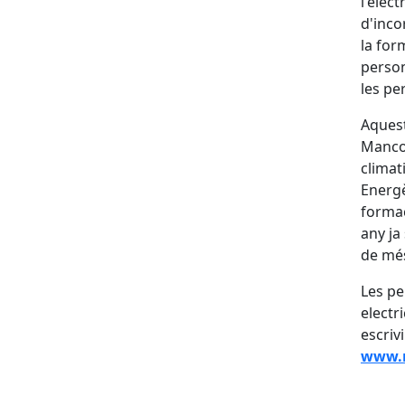
l'elec
d'inco
la for
person
les pe
Aquest
Mancom
climat
Energè
formac
any ja
de més
Les pe
electr
escriv
www.m