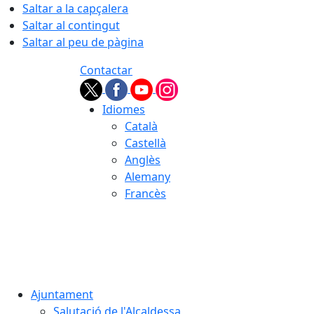
Saltar a la capçalera
Saltar al contingut
Saltar al peu de pàgina
Contactar
Idiomes
Català
Castellà
Anglès
Alemany
Francès
06.08.2026 | 17:50
Ajuntament
Salutació de l'Alcaldessa