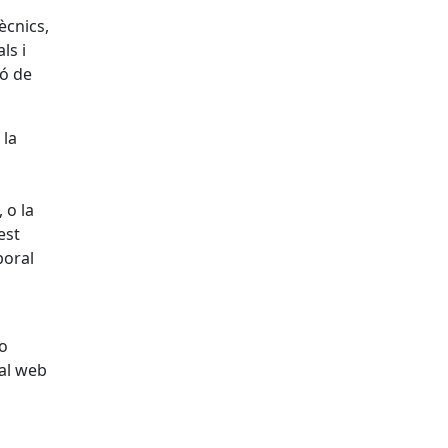
ècnics,
ls i
ió de
 la
 o la
est
boral
 o
al web