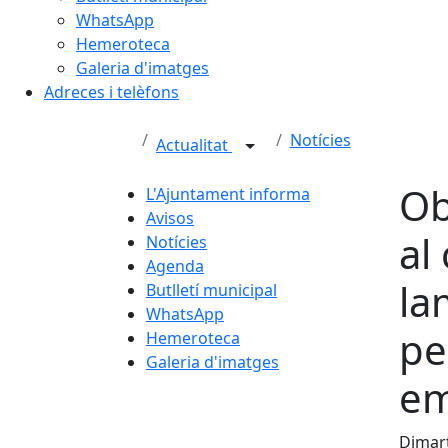
WhatsApp
Hemeroteca
Galeria d'imatges
Adreces i telèfons
Notícies
Actualitat
Ob
L'Ajuntament informa
Avisos
al
Notícies
Agenda
la
Butlletí municipal
WhatsApp
pe
Hemeroteca
Galeria d'imatges
em
Dimart