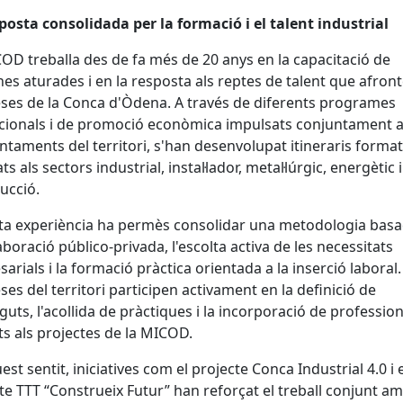
osta consolidada per la formació i el talent industrial
OD treballa des de fa més de 20 anys en la capacitació de
es aturades i en la resposta als reptes de talent que afront
es de la Conca d'Òdena. A través de diferents programes
cionals i de promoció econòmica impulsats conjuntament
untaments del territori, s'han desenvolupat itineraris format
ts als sectors industrial, instal·lador, metal·lúrgic, energètic i
ucció.
a experiència ha permès consolidar una metodologia bas
·laboració público-privada, l'escolta activa de les necessitats
arials i la formació pràctica orientada a la inserció laboral.
es del territori participen activament en la definició de
guts, l'acollida de pràctiques i la incorporació de professio
s als projectes de la MICOD.
est sentit, iniciatives com el projecte Conca Industrial 4.0 i e
te TTT “Construeix Futur” han reforçat el treball conjunt a