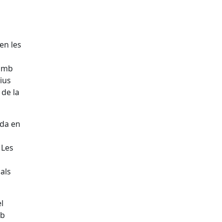
en les
 amb
ius
 de la
ada en
 Les
nals
l
mb