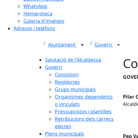
WhatsApp
Hemeroteca
Galeria d'imatges
Adreces i telèfons
Ajuntament
Govern
Co
Salutació de l'Alcaldessa
Govern
Consistori
GOVE
Regidories
Grups municipals
Organismes dependents
Pilar 
o vinculats
Alcald
Pressupostos i plantilles
Retribucions dels càrrecs
electes
Plens municipals
Pep Va