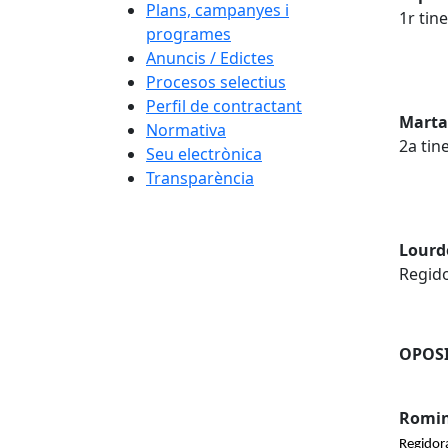
Plans, campanyes i
1r tin
programes
Anuncis / Edictes
Procesos selectius
Perfil de contractant
Marta
Normativa
2a tin
Seu electrònica
Transparència
Lourde
Regid
OPOS
Romin
Regidor