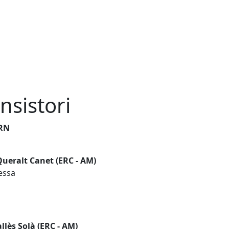
nsistori
RN
Queralt Canet (ERC - AM)
essa
llès Solà (ERC - AM)