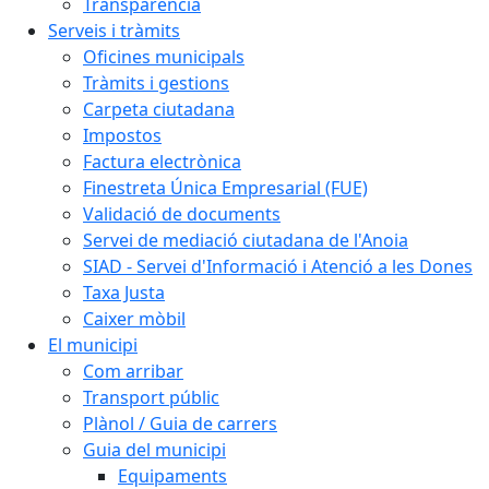
Transparència
Serveis i tràmits
Oficines municipals
Tràmits i gestions
Carpeta ciutadana
Impostos
Factura electrònica
Finestreta Única Empresarial (FUE)
Validació de documents
Servei de mediació ciutadana de l'Anoia
SIAD - Servei d'Informació i Atenció a les Dones
Taxa Justa
Caixer mòbil
El municipi
Com arribar
Transport públic
Plànol / Guia de carrers
Guia del municipi
Equipaments