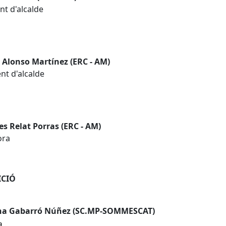
ent d'alcalde
 Alonso Martínez (ERC - AM)
ent d'alcalde
s Relat Porras (ERC - AM)
ora
ICIÓ
a Gabarró Núñez (SC.MP-SOMMESCAT)
a