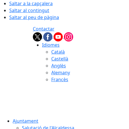
Saltar a la capçalera
Saltar al contingut
Saltar al peu de pàgina
Contactar
Idiomes
Català
Castellà
Anglès
Alemany
Francès
06.08.2026 | 16:12
Ajuntament
Salutació de l'Alcaldessa