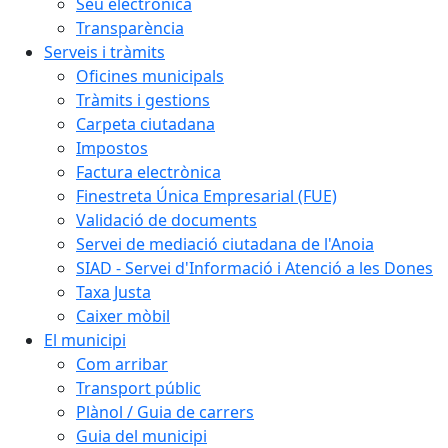
Seu electrònica
Transparència
Serveis i tràmits
Oficines municipals
Tràmits i gestions
Carpeta ciutadana
Impostos
Factura electrònica
Finestreta Única Empresarial (FUE)
Validació de documents
Servei de mediació ciutadana de l'Anoia
SIAD - Servei d'Informació i Atenció a les Dones
Taxa Justa
Caixer mòbil
El municipi
Com arribar
Transport públic
Plànol / Guia de carrers
Guia del municipi