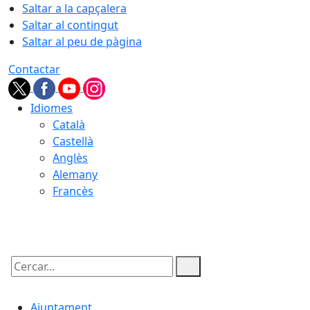
Saltar a la capçalera
Saltar al contingut
Saltar al peu de pàgina
Contactar
Idiomes
Català
Castellà
Anglès
Alemany
Francès
07.08.2026 | 19:05
Cercar:
Ajuntament