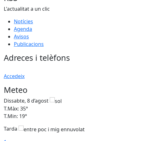
L'actualitat a un clic
Notícies
Agenda
Avisos
Publicacions
Adreces i telèfons
Accedeix
Meteo
Dissabte, 8 d’agost
D
T.Màx: 35°
T
T.Min: 19°
T
Tarda