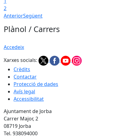
1
2
Anterior
Següent
Plànol / Carrers
Accedeix
Xarxes socials:
Crèdits
Contactar
Protecció de dades
Avís legal
Accessibilitat
Ajuntament de Jorba
Carrer Major, 2
08719 Jorba
Tel. 938094000