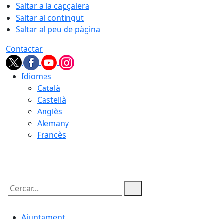
Saltar a la capçalera
Saltar al contingut
Saltar al peu de pàgina
Contactar
Idiomes
Català
Castellà
Anglès
Alemany
Francès
08.08.2026 | 15:56
Cercar:
Ajuntament