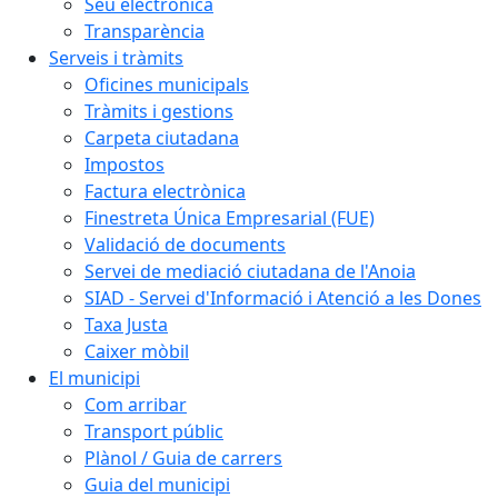
Seu electrònica
Transparència
Serveis i tràmits
Oficines municipals
Tràmits i gestions
Carpeta ciutadana
Impostos
Factura electrònica
Finestreta Única Empresarial (FUE)
Validació de documents
Servei de mediació ciutadana de l'Anoia
SIAD - Servei d'Informació i Atenció a les Dones
Taxa Justa
Caixer mòbil
El municipi
Com arribar
Transport públic
Plànol / Guia de carrers
Guia del municipi