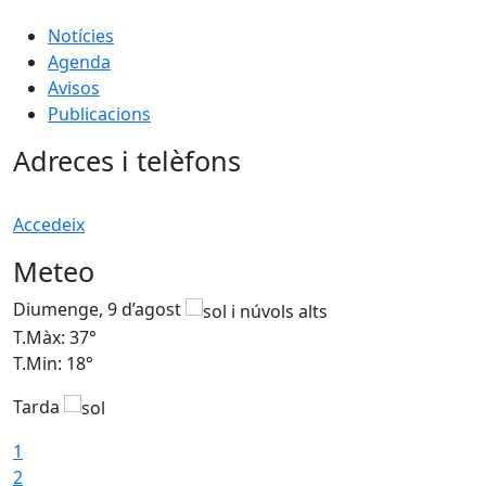
Notícies
Agenda
Avisos
Publicacions
Adreces i telèfons
Accedeix
Meteo
Diumenge, 9 d’agost
D
T.Màx: 37°
T
T.Min: 18°
T
Tarda
T
1
2