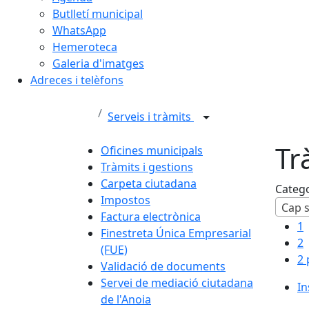
Butlletí municipal
WhatsApp
Hemeroteca
Galeria d'imatges
Adreces i telèfons
Serveis i tràmits
Tr
Oficines municipals
Tràmits i gestions
Carpeta ciutadana
Categ
Impostos
Cap s
Factura electrònica
1
Finestreta Única Empresarial
2
(FUE)
2 
Validació de documents
Servei de mediació ciutadana
In
de l'Anoia