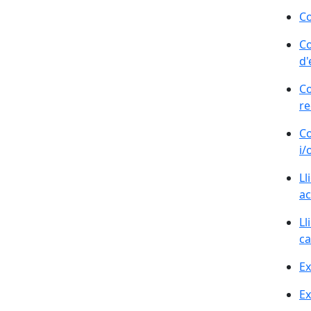
Co
Co
d'
Co
re
Co
i/
Ll
ac
Ll
ca
Ex
Ex