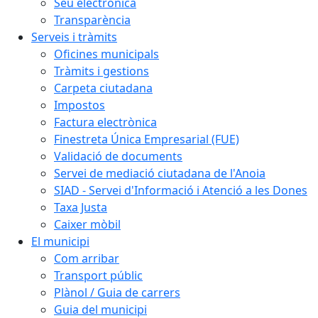
Seu electrònica
Transparència
Serveis i tràmits
Oficines municipals
Tràmits i gestions
Carpeta ciutadana
Impostos
Factura electrònica
Finestreta Única Empresarial (FUE)
Validació de documents
Servei de mediació ciutadana de l'Anoia
SIAD - Servei d'Informació i Atenció a les Dones
Taxa Justa
Caixer mòbil
El municipi
Com arribar
Transport públic
Plànol / Guia de carrers
Guia del municipi