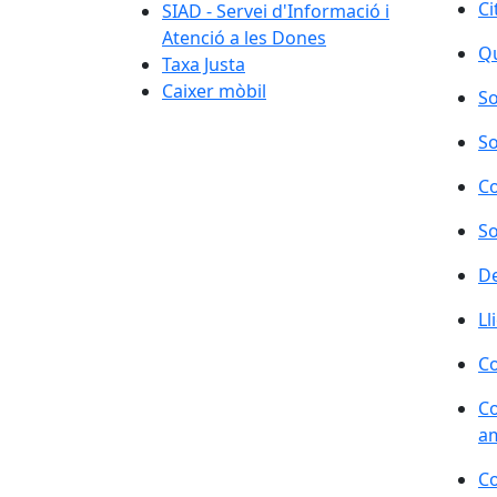
Ci
SIAD - Servei d'Informació i
Atenció a les Dones
Qu
Taxa Justa
Caixer mòbil
So
So
Co
So
De
Ll
Co
Co
am
Co