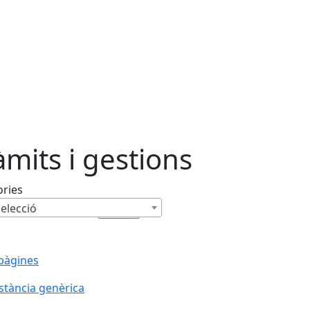
àmits i gestions
ories
elecció
pàgines
stància genèrica