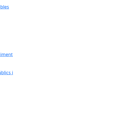
bles
liment
blics i