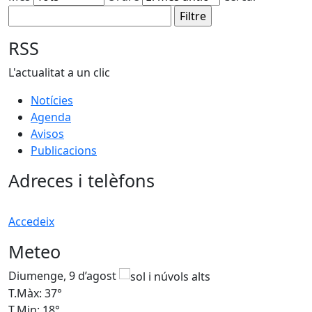
RSS
L'actualitat a un clic
Notícies
Agenda
Avisos
Publicacions
Adreces i telèfons
Accedeix
Meteo
Diumenge, 9 d’agost
D
T.Màx: 37°
T
T.Min: 18°
T