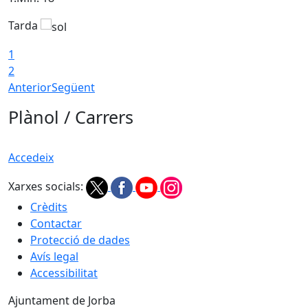
Tarda
T
1
2
Anterior
Següent
Plànol / Carrers
Accedeix
Xarxes socials:
Crèdits
Contactar
Protecció de dades
Avís legal
Accessibilitat
Ajuntament de Jorba