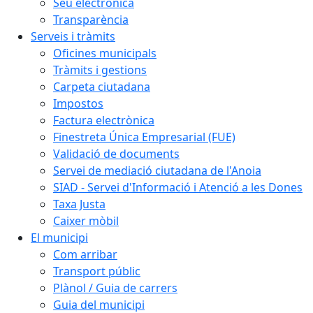
Seu electrònica
Transparència
Serveis i tràmits
Oficines municipals
Tràmits i gestions
Carpeta ciutadana
Impostos
Factura electrònica
Finestreta Única Empresarial (FUE)
Validació de documents
Servei de mediació ciutadana de l'Anoia
SIAD - Servei d'Informació i Atenció a les Dones
Taxa Justa
Caixer mòbil
El municipi
Com arribar
Transport públic
Plànol / Guia de carrers
Guia del municipi