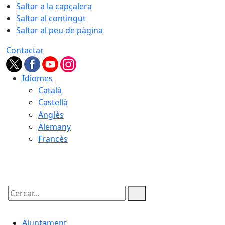
Saltar a la capçalera
Saltar al contingut
Saltar al peu de pàgina
Contactar
Idiomes
Català
Castellà
Anglès
Alemany
Francès
08.08.2026 | 14:40
Cercar:
Ajuntament